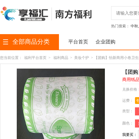
热门搜索：
中秋
全部商品分类
平台首页
企业团购
您当前位置：
福利平台首页
>
福利商品
>
美妆个护
> 【团购】怡新商用小卷卫
【团购
商用纸品
兑换价格
运费：
类型：
颜色：
我要买：