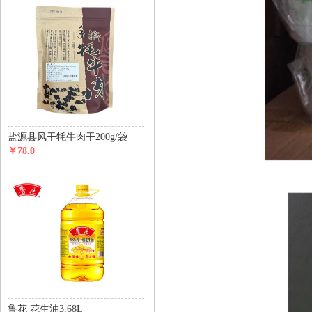
盐源县风干牦牛肉干200g/袋
￥78.0
鲁花 花生油3.68L