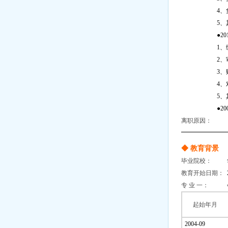
4
5
●2
1
2
3
4
5
●2
离职原因：
◆ 教育背景
毕业院校：
教育开始日期：
专 业 一：
起始年月
2004-09