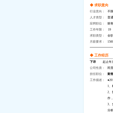
◆ 求职意向
行业意向：
不
人才类型：
普
应聘职位：
财务
工作年限：
19
求职类型：
全
月薪要求：
150
◆ 工作经历
下详
起止年月：2
公司性质：
民
担任职位：
财
工作描述：
●2
1
2
作
3
分