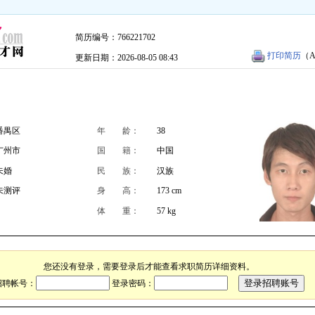
简历编号：766221702
打印简历
（A
更新日期：2026-08-05 08:43
番禺区
年 龄：
38
广州市
国 籍：
中国
未婚
民 族：
汉族
未测评
身 高：
173 cm
体 重：
57 kg
您还没有登录，需要登录后才能查看求职简历详细资料。
招聘帐号：
登录密码：