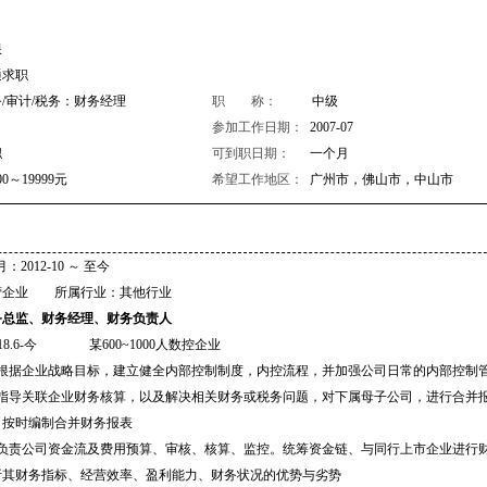
限
通求职
/审计/税务：财务经理
职 称：
中级
参加工作日期：
2007-07
职
可到职日期：
一个月
00～19999元
希望工作地区：
广州市，佛山市，中山市
012-10 ～ 至今
营企业 所属行业：其他行业
务总监、财务经理、财务负责人
018.6-今 某600~1000人数控企业
、根据企业战略目标，建立健全内部控制制度，内控流程，并加强公司日常的内部控制
、指导关联企业财务核算，以及解决相关财务或税务问题，对下属母子公司，进行合并
，按时编制合并财务报表
、负责公司资金流及费用预算、审核、核算、监控。统筹资金链、与同行上市企业进行
析其财务指标、经营效率、盈利能力、财务状况的优势与劣势