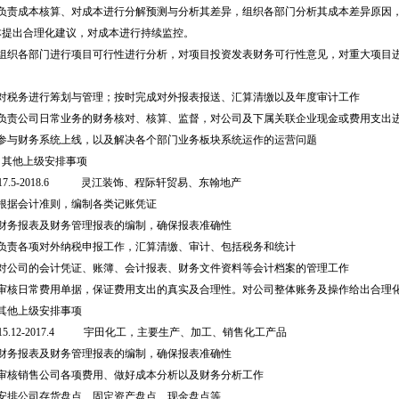
、负责成本核算、对成本进行分解预测与分析其差异，组织各部门分析其成本差异原因
本提出合理化建议，对成本进行持续监控。
、组织各部门进行项目可行性进行分析，对项目投资发表财务可行性意见，对重大项目
、对税务进行筹划与管理；按时完成对外报表报送、汇算清缴以及年度审计工作
、负责公司日常业务的财务核对、核算、监督，对公司及下属关联企业现金或费用支出
、参与财务系统上线，以及解决各个部门业务板块系统运作的运营问题
、其他上级安排事项
017.5-2018.6 灵江装饰、程际轩贸易、东翰地产
、根据会计准则，编制各类记账凭证
、财务报表及财务管理报表的编制，确保报表准确性
、负责各项对外纳税申报工作，汇算清缴、审计、包括税务和统计
、对公司的会计凭证、账簿、会计报表、财务文件资料等会计档案的管理工作
、审核日常费用单据，保证费用支出的真实及合理性。对公司整体账务及操作给出合理
、其他上级安排事项
015.12-2017.4 宇田化工，主要生产、加工、销售化工产品
、财务报表及财务管理报表的编制，确保报表准确性
、审核销售公司各项费用、做好成本分析以及财务分析工作
、安排公司存货盘点、固定资产盘点、现金盘点等