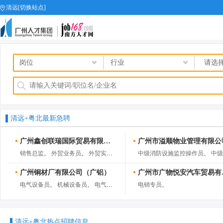
清远[切换站点]
job168网
清远+粤北最新急聘
广州鑫创联瑞国际贸易有限公司
广州市溢顺物业管理有限公
销售总监
、
外贸业务员
、
外贸实习生
、
海外产品运营
中级消防设施监控操作员
、
、
中级消防设施监
广州铜材厂有限公司（广铝）
广州市广
电气设备员
、
机械设备员
、
电气管理员
、
机械管理员
电销专员
、
、
清远+粤北热点招聘信息