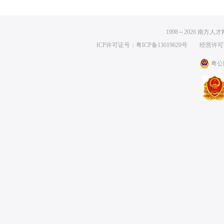
跟单员
英文翻译
2人
外贸跟单/跟单助理
|
清远市
|
2022-07-12
英语翻译
|
清远市
|
20
1998～
2026
南方人才网 
亿盈（清远）发泡材料有限公司
亿盈（清远）发泡材
ICP许可证号：粤ICP备13019620号
经营许可证编号
粤公网