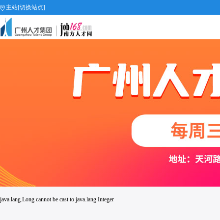
主站[切换站点]
job168网
java.lang.Long cannot be cast to java.lang.Integer